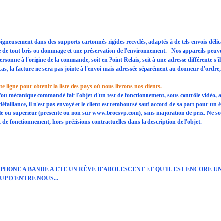
igneusement dans des supports cartonnés rigides recyclés, adaptés à de tels envois délic
e de tout bris ou dommage et une préservation de l'environnement.
Nos appareils peuve
personne à l'origine de la commande, soit en Point Relais, soit à une adresse différente s'il
as, la facture ne sera pas jointe à l'envoi mais adressée séparément au donneur d'ordre,
e ligne pour obtenir la liste des pays où nous livrons nos clients.
/ou mécanique commandé fait l'objet d'un test de fonctionnement, sous contrôle vidéo, 
éfaillance, il n'est pas envoyé et le client est remboursé sauf accord de sa part pour un
le ou supérieur (présenté ou non sur www.brocsvp.com), sans majoration de prix. Ne s
t de fonctionnement, hors précisions contractuelles dans la description de l'objet.
HONE A BANDE A ETE UN RÊVE D'ADOLESCENT ET QU'IL EST ENCORE U
P D'ENTRE NOUS...