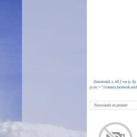
(function(d, s, id) { var js, fj
js.src = "//connect.facebook.net/