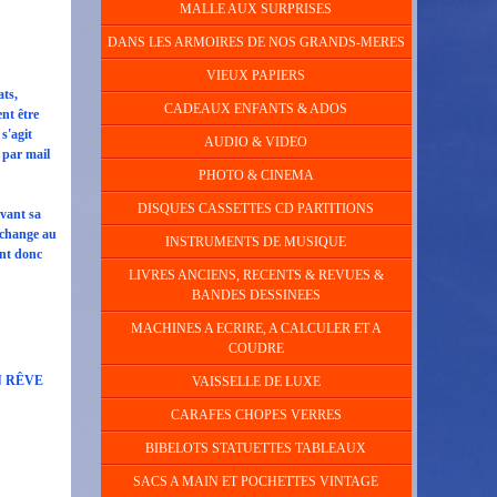
MALLE AUX SURPRISES
DANS LES ARMOIRES DE NOS GRANDS-MERES
VIEUX PAPIERS
ats,
CADEAUX ENFANTS & ADOS
nt être
 s'agit
AUDIO & VIDEO
 par mail
PHOTO & CINEMA
DISQUES CASSETTES CD PARTITIONS
avant sa
 échange au
INSTRUMENTS DE MUSIQUE
ont donc
LIVRES ANCIENS, RECENTS & REVUES &
BANDES DESSINEES
MACHINES A ECRIRE, A CALCULER ET A
COUDRE
N RÊVE
VAISSELLE DE LUXE
CARAFES CHOPES VERRES
BIBELOTS STATUETTES TABLEAUX
SACS A MAIN ET POCHETTES VINTAGE