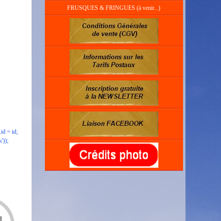
FRUSQUES & FRINGUES (à venir...)
id = id;
k'));