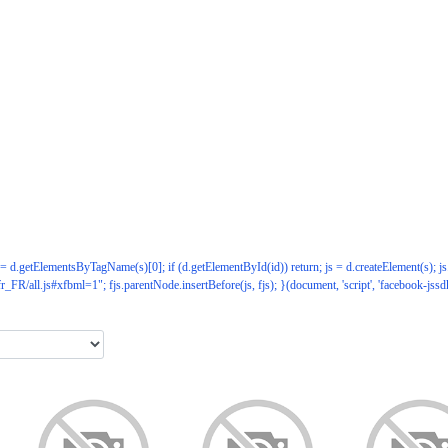
s = d.getElementsByTagName(s)[0]; if (d.getElementById(id)) return; js = d.createElement(s); js.
fr_FR/all.js#xfbml=1"; fjs.parentNode.insertBefore(js, fjs); }(document, 'script', 'facebook-jssd