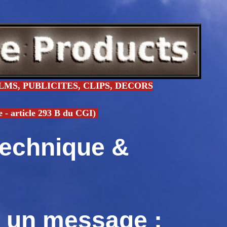
MS, PUBLICITES, CLIPS, DECORS
article 293 B du CGI)
technique &
t un message :