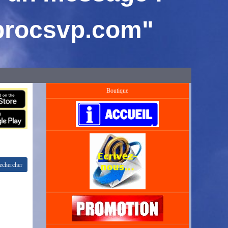
brocsvp.com"
Boutique
chercher