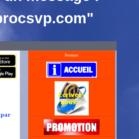
brocsvp.com"
Boutique
 par