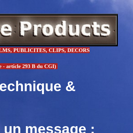
MS, PUBLICITES, CLIPS, DECORS
article 293 B du CGI)
technique &
t un message :