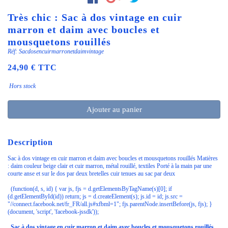
Très chic : Sac à dos vintage en cuir
marron et daim avec boucles et
mousquetons rouillés
Réf: Sacdosencuirmarronetdaimvintage
24,90 € TTC
Hors stock
Ajouter au panier
Description
Sac à dos vintage en cuir marron et daim avec boucles et mousquetons rouillés Matières
: daim couleur beige clair et cuir marron, métal rouillé, textiles Porté à la main par une
courte anse et sur le dos par deux bretelles cuir tenues au sac par deux
(function(d, s, id) { var js, fjs = d.getElementsByTagName(s)[0]; if
(d.getElementById(id)) return; js = d.createElement(s); js.id = id; js.src =
"//connect.facebook.net/fr_FR/all.js#xfbml=1"; fjs.parentNode.insertBefore(js, fjs); }
(document, 'script', 'facebook-jssdk'));
Sac à dos vintage en cuir marron et daim avec boucles et mousquetons rouillés