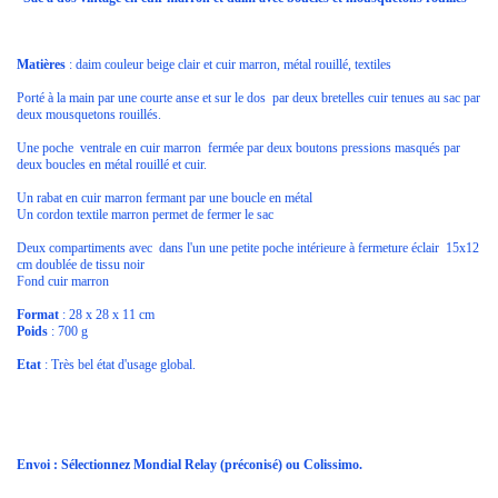
Matières
: daim couleur beige clair et cuir marron, métal rouillé, textiles
Porté à la main par une courte anse et sur le dos par deux bretelles cuir tenues au sac par
deux mousquetons rouillés.
Une poche ventrale en cuir marron fermée par deux boutons pressions masqués par
deux boucles en métal rouillé et cuir.
Un rabat en cuir marron fermant par une boucle en métal
Un cordon textile marron permet de fermer le sac
Deux compartiments avec dans l'un une petite poche intérieure à fermeture éclair 15x12
cm doublée de tissu noir
Fond cuir marron
Format
: 28 x 28 x 11 cm
Poids
: 700 g
Etat
: Très bel état d'usage global.
Envoi : Sélectionnez Mondial Relay (préconisé) ou Colissimo.