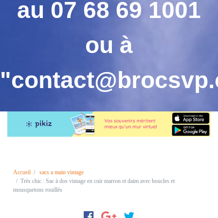
au 07 68 69 1001
ou
à
"contact@brocsvp
Accueil
sacs a main vintage
Très chic : Sac à dos vintage en cuir marron et daim avec boucles et
mousquetons rouillés