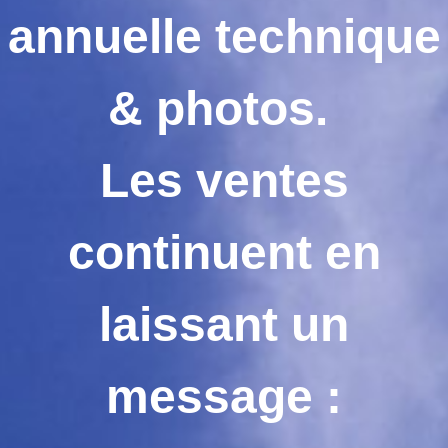
annuelle technique
& photos.
Les ventes
continuent en
laissant un
message :